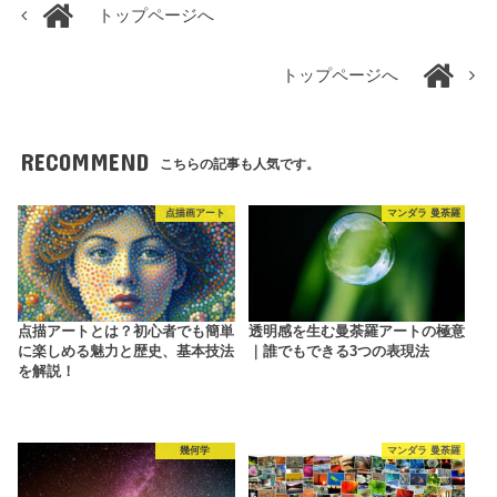
トップページへ
トップページへ
RECOMMEND
こちらの記事も人気です。
点描画アート
マンダラ 曼荼羅
点描アートとは？初心者でも簡単
透明感を生む曼荼羅アートの極意
に楽しめる魅力と歴史、基本技法
｜誰でもできる3つの表現法
を解説！
幾何学
マンダラ 曼荼羅