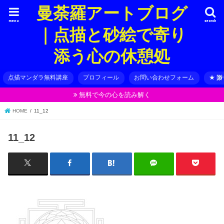
曼荼羅アートブログ
menu
search
｜点描と砂絵で寄り
添う心の休憩処
点描マンダラ無料講座
プロフィール
お問い合わせフォーム
★ 
無料で今の心を読み解く
HOME
11_12
11_12