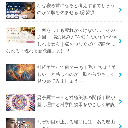
なぜ寝る前になると考えすぎてしまう
のか？脳を休ませる3分習慣
「何をしても疲れが抜けない…」その
原因、“脳の休み方”を知らないだけかも
しれません｜点をつなぐだけで静かに
なれる『現れる曼荼羅』とは？
神経美学って何？― なぜ私たちは「美
しい」と感じるのか、脳からやさしく
見つめてみましょう ―
曼荼羅アートと神経美学の関係｜脳が
整う理由と科学的効果をやさしく解説
なぜか目が止まる場所には、ある理由