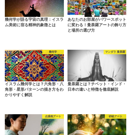
幾何学が語る宇宙の真理：イスラ
あなたのお部屋がパワースポット
ム美術に宿る精神的象徴とは
に変わる！曼荼羅アートの飾り方
と場所の選び方
幾何学
マンダラ 曼荼羅
イスラム幾何学とは？六角形・八
曼荼羅とは？チベット・インド・
角形・星形パターンの描き方をわ
日本の違いと特徴を徹底解説
かりやすく解説
点描画アート
砂絵アート