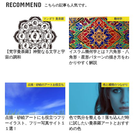
RECOMMEND
こちらの記事も人気です。
マンダラ 曼荼羅
幾何学
【梵字曼荼羅】神聖なる文字と宇
イスラム幾何学とは？六角形・八
宙の調和
角形・星形パターンの描き方をわ
かりやすく解説
点描・砂絵のアートお役立ち
色と感情のつながり
点描・砂絵アートにも役立つフリ
色で気分を整える！落ち込んだ時
ーイラスト、フリー写真サイト１
に試したい曼荼羅アートとおすす
１選！
めの色