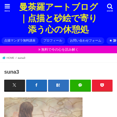
曼荼羅アートブログ
menu
search
｜点描と砂絵で寄り
添う心の休憩処
点描マンダラ無料講座
プロフィール
お問い合わせフォーム
★ 
無料で今の心を読み解く
HOME
suna3
suna3