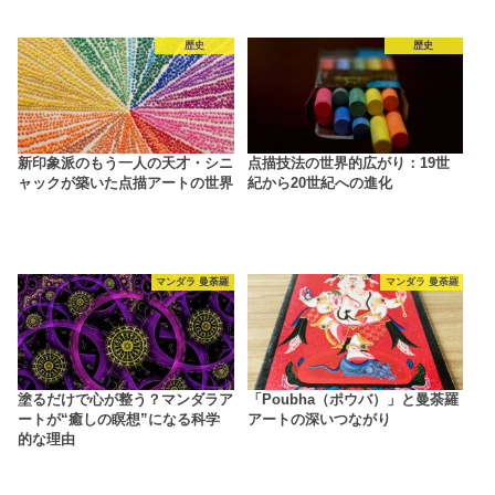
歴史
歴史
新印象派のもう一人の天才・シニ
点描技法の世界的広がり：19世
ャックが築いた点描アートの世界
紀から20世紀への進化
マンダラ 曼荼羅
マンダラ 曼荼羅
塗るだけで心が整う？マンダラア
「Poubha（ポウバ）」と曼荼羅
ートが“癒しの瞑想”になる科学
アートの深いつながり
的な理由