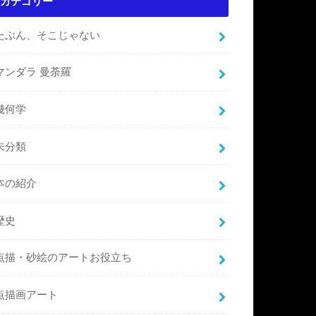
カテゴリー
たぶん、そこじゃない
マンダラ 曼荼羅
幾何学
未分類
本の紹介
歴史
点描・砂絵のアートお役立ち
点描画アート