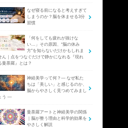
なぜ寝る前になると考えすぎて
しまうのか？脳を休ませる3分
習慣
「何をしても疲れが抜けな
い…」その原因、“脳の休み
方”を知らないだけかもしれま
せん｜点をつなぐだけで静かになれる『現れ
る曼荼羅』とは？
神経美学って何？― なぜ私た
ちは「美しい」と感じるのか、
脳からやさしく見つめてみまし
ょう ―
曼荼羅アートと神経美学の関係
｜脳が整う理由と科学的効果を
やさしく解説