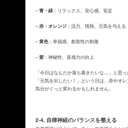
–
青・緑
：リラックス、安心感、安定
–
赤・オレンジ
：活力、情熱、元気を与える
–
黄色
：幸福感、創造性の刺激
–
紫
：神秘性、直感力の向上
「今日はなんだか落ち着きたいな…」と思っ
「元気を出したい！」という日は、赤やオレ
気分がぐっと変わるかもしれません。
2-4. 自律神経のバランスを整える