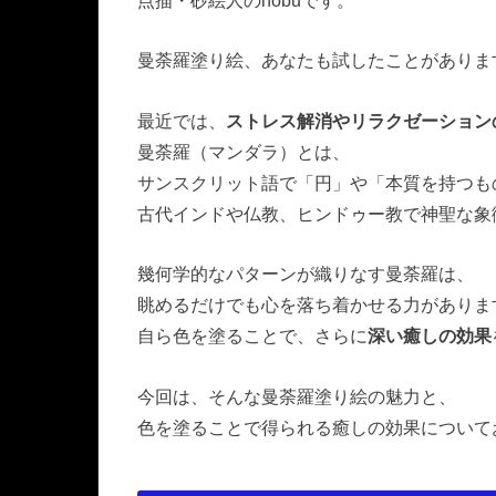
点描・砂絵人のnobuです。
曼荼羅塗り絵、あなたも試したことがありま
最近では、
ストレス解消やリラクゼーション
曼荼羅（マンダラ）とは、
サンスクリット語で「円」や「本質を持つも
古代インドや仏教、ヒンドゥー教で神聖な象
幾何学的なパターンが織りなす曼荼羅は、
眺めるだけでも心を落ち着かせる力がありま
自ら色を塗ることで、さらに
深い癒しの効果
今回は、そんな曼荼羅塗り絵の魅力と、
色を塗ることで得られる癒しの効果について