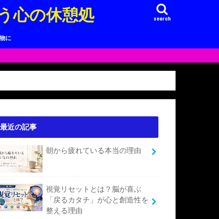
う心の休憩処
search
り物に
最近の記事
朝から疲れている本当の理由
視覚リセットとは？脳が喜ぶ
「戻るカタチ」が心と創造性を
整える理由