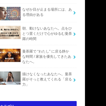
なぜか目が止まる場所には、あ
る理由がある
朝、動けないあなたへ。点をひ
とつ置くだけで心がゆるむ曼荼
羅の時間
曼荼羅で “わたし” に戻る静か
な時間 / 家族を優先してきたあ
なたへ。
描けなくなったあなたへ。曼荼
羅がそっと教えてくれる「戻る
力」